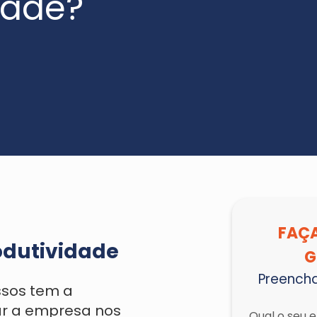
dade?
ial
FAÇ
odutividade
G
Preencha
sos tem a
r a empresa nos
Qual o seu 