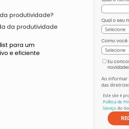
 da produtividade?
Qual o seu
da da produtividade
Como você 
ist para um
ivo e eficiente
Eu concor
novidade
Ao informar 
das diretriz
Este site é p
Política de Pr
Serviço
do Goo
RE