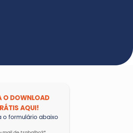
A O DOWNLOAD
RÁTIS AQUI!
 o formulário abaixo
e-mail de trabalho?*