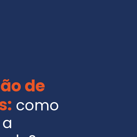
ão de
s:
como
 a