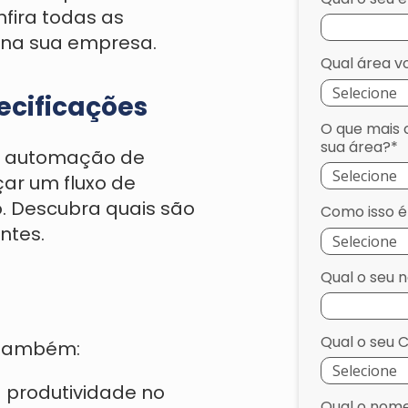
nfira todas as
 na sua empresa.
Qual área v
ecificações
O que mais
sua área?*
da automação de
ar um fluxo de
o. Descubra quais são
Como isso é
entes.
Qual o seu 
Qual o seu 
a também:
 produtividade no
Qual o nom