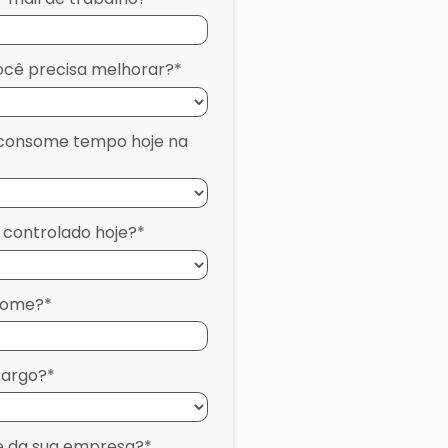
ocê precisa melhorar?*
 consome tempo hoje na
 controlado hoje?*
nome?*
Cargo?*
e da sua empresa?*